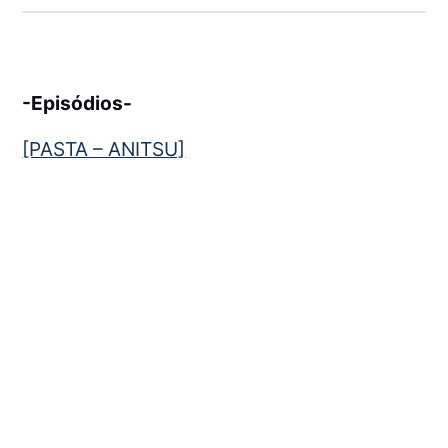
-Episódios-
[PASTA – ANITSU]
← Anterior:
Anne Happy♪ [1. Temporada]
Próximo:
Ashita no Nadja DUAL [1. Temporada]
→