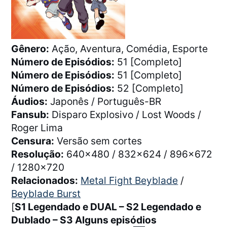
Gênero:
Ação, Aventura, Comédia, Esporte
Número de Episódios:
51 [Completo]
Número de Episódios:
51 [Completo]
Número de Episódios:
52 [Completo]
Áudios:
Japonês / Português-BR
Fansub:
Disparo Explosivo / Lost Woods /
Roger Lima
Censura:
Versão sem cortes
Resolução:
640×480 / 832×624 / 896×672
/ 1280×720
Relacionados:
Metal Fight Beyblade
/
Beyblade Burst
[
S1 Legendado e DUAL – S2 Legendado e
Dublado – S3 Alguns episódios