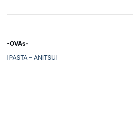
-OVAs-
[PASTA – ANITSU]
← Anterior:
Koukyuu no Karasu [1. Temporada]
Próximo:
Hanasaku Kizuna no Romantan