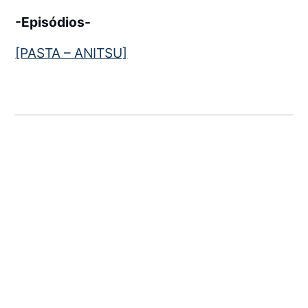
-Episódios-
[PASTA – ANITSU]
← Anterior:
Shin Tenchi Muyou! DUAL [1.
Temporada]
Próximo:
Karasu Tengu Kabuto [1. Temporada
+OVA]
→